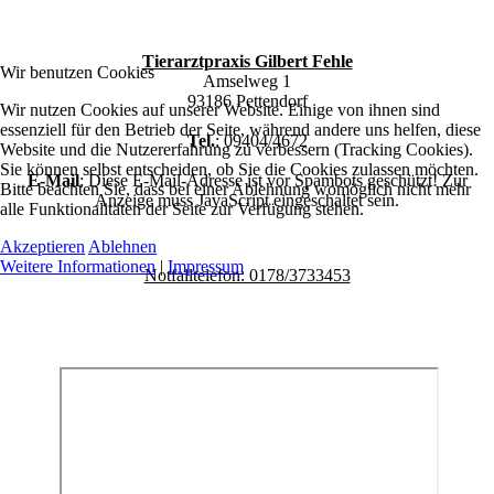
Tierarztpraxis Gilbert Fehle
Wir benutzen Cookies
Amselweg 1
93186 Pettendorf
Wir nutzen Cookies auf unserer Website. Einige von ihnen sind
essenziell für den Betrieb der Seite, während andere uns helfen, diese
Tel.
: 09404/4672
Website und die Nutzererfahrung zu verbessern (Tracking Cookies).
Sie können selbst entscheiden, ob Sie die Cookies zulassen möchten.
E-Mail
:
Diese E-Mail-Adresse ist vor Spambots geschützt! Zur
Bitte beachten Sie, dass bei einer Ablehnung womöglich nicht mehr
Anzeige muss JavaScript eingeschaltet sein.
alle Funktionalitäten der Seite zur Verfügung stehen.
Akzeptieren
Ablehnen
Weitere Informationen
|
Impressum
Notfalltelefon: 0178/3733453